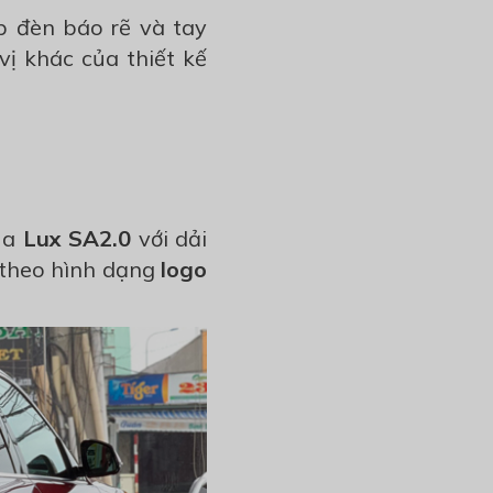
p đèn báo rẽ và tay
ị khác của thiết kế
ủa
Lux SA2.0
với dải
 theo hình dạng
logo