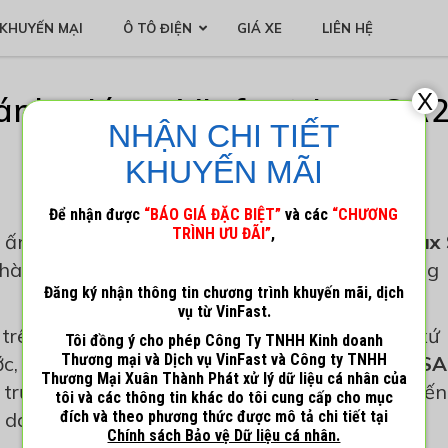
KHUYẾN MẠI
Ô TÔ ĐIỆN
GIÁ XE
LIÊN HỆ
X
ánh giá xe Vinfast Lux SA2
NHẬN CHI TIẾT
KHUYẾN MÃI
18 Tháng 5, 2020
Admin_1
Để nhận được
“BÁO GIÁ ĐẶC BIỆT”
và các
“CHƯƠNG
TRÌNH ƯU ĐÃI”
,
ấn tượng tại Paris Motor Show,
xe VinFast Lux
 nhà Việt Nam, đồng thời tạo ra một tiếng vang
Đăng ký nhận thông tin chương trình khuyến mãi, dịch
vụ từ VinFast.
rên nền tảng thiết kế từ nhà sản xuất ô tô xứ 
Tôi đồng ý cho phép Công Ty TNHH Kinh doanh
Thương mại và Dịch vụ VinFast và Công ty TNHH
, dưới sự chắp bút Pininfarina.
VinFast Lux SA
Thương Mại Xuân Thành Phát xử lý dữ liệu cá nhân của
 trường xe SUV Crossover vốn đang chứng kiến
tôi và các thông tin khác do tôi cung cấp cho mục
i danh tiếng khác.
đích và theo phương thức được mô tả chi tiết tại
Chính sách Bảo vệ Dữ liệu cá nhân.