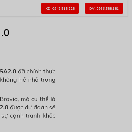
KD: 0942.518.228
DV: 0936.588.181
.0
 SA2.0
đã chính thức
 không hề nhỏ trong
Bravia, mà cụ thể là
2.0
được dự đoán sẽ
 sự cạnh tranh khốc