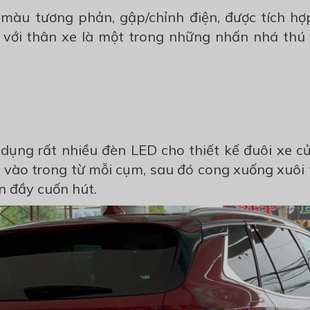
màu tương phản, gập/chỉnh điện, được tích hợ
ới thân xe là một trong những nhấn nhá thú v
 dụng rất nhiều đèn LED cho thiết kế đuôi xe c
e vào trong từ mỗi cụm, sau đó cong xuống xuôi
n đầy cuốn hút.