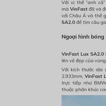
Với vị thế “anh cả
mà
VinFast
đã và đ
với Châu Á và thế 
SA2.0
để tìm câu giả
Ngoại hình bóng
VinFast Lux SA2.0
lên vẻ đẹp của vùng
Với kích thước dài 
2.933mm,
VinFast 
trực tiếp như BMW
thuộc phân khúc cao