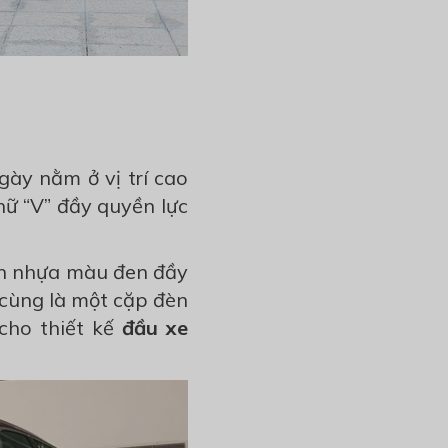
gày nằm ở vị trí cao
ữ “V” đầy quyền lực
ần nhựa màu đen đầy
 cùng là một cặp đèn
cho thiết kế
đầu
xe