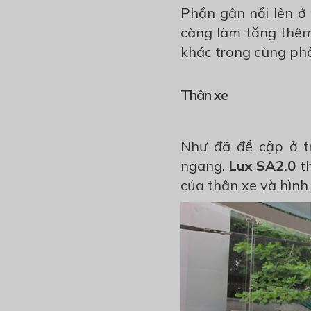
Phần gân nổi lên ở 
càng làm tăng thêm
khác trong cùng ph
Thân xe
Như đã đề cập ở t
ngang.
Lux SA2.0
th
của thân xe và hìn