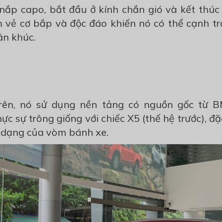
nắp capo, bắt đầu ở kính chắn gió và kết thúc 
 vẻ cơ bắp và độc đáo khiến nó có thể cạnh tra
ân khúc.
rên, nó sử dụng nền tảng có nguồn gốc từ 
ực sự trông giống với chiếc X5 (thế hệ trước), đặ
h dạng của vòm bánh xe.