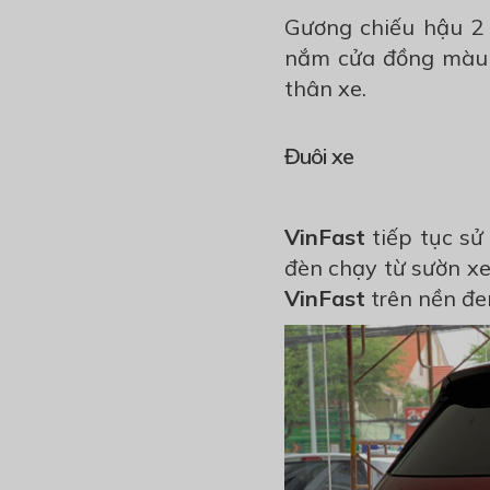
Gương chiếu hậu 2 
nắm cửa đồng màu v
thân xe.
Đuôi xe
VinFast
tiếp tục sử
đèn chạy từ sườn x
VinFast
trên nền đe