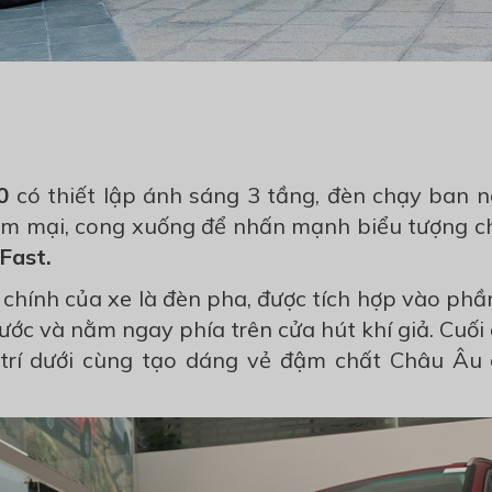
0
có thiết lập ánh sáng 3 tầng, đèn chạy ban n
mềm mại, cong xuống để nhấn mạnh biểu tượng ch
Fast.
 chính của xe là đèn pha, được tích hợp vào ph
ớc và nằm ngay phía trên cửa hút khí giả. Cuối
trí dưới cùng tạo dáng vẻ đậm chất Châu Âu 