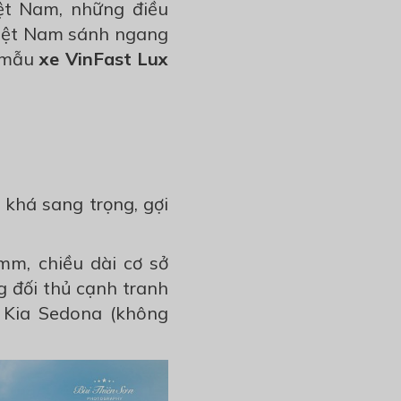
iệt Nam, những điều
Việt Nam sánh ngang
h mẫu
xe VinFast Lux
khá sang trọng, gợi
3mm, chiều dài cơ sở
g đối thủ cạnh tranh
 Kia Sedona (không