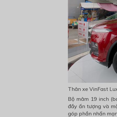
Thân xe VinFast Lu
Bộ mâm 19 inch (bả
đầy ấn tượng và một
góp phần nhấn mạnh