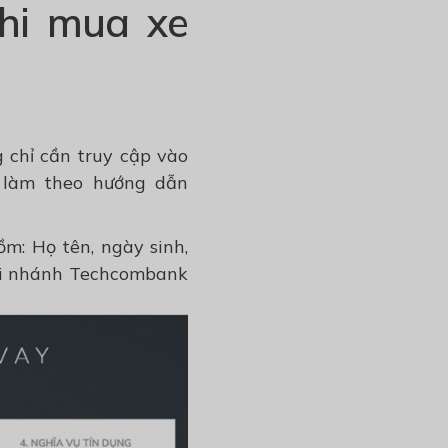
khi mua xe
 chỉ cần truy cập vào
làm theo hướng dẫn
m: Họ tên, ngày sinh,
 chi nhánh Techcombank