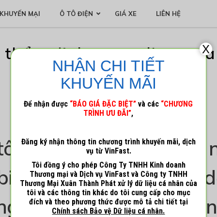
KHUYẾN MẠI
Ô TÔ ĐIỆN
GIÁ XE
LIÊN HỆ
X
thẩm định vay online mua
NHẬN CHI TIẾT
chi tiết nhất
KHUYẾN MÃI
Để nhận được
“BÁO GIÁ ĐẶC BIỆT”
và các
“CHƯƠNG
9 Tháng 3, 2023
Admin_1
TRÌNH ƯU ĐÃI”
,
tô trả góp là một trong 
Đăng ký nhận thông tin chương trình khuyến mãi, dịch
vụ từ VinFast.
Tôi đồng ý cho phép Công Ty TNHH Kinh doanh
biến giúp khách hàng 
Thương mại và Dịch vụ VinFast và Công ty TNHH
Thương Mại Xuân Thành Phát xử lý dữ liệu cá nhân của
tôi và các thông tin khác do tôi cung cấp cho mục
ng tiện hiện đại và đẳ
đích và theo phương thức được mô tả chi tiết tại
Chính sách Bảo vệ Dữ liệu cá nhân.