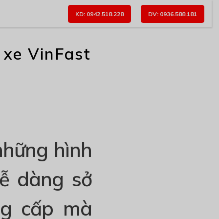
KD: 0942.518.228
DV: 0936.588.181
 xe VinFast
những hình
dễ dàng sở
ng cấp mà