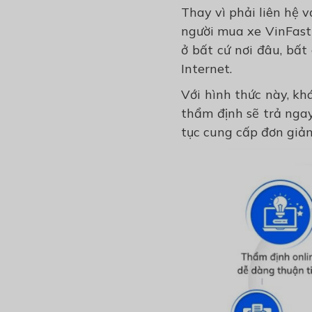
Thay vì phải liên hệ 
người mua xe VinFast 
ở bất cứ nơi đâu, bất
Internet.
Với hình thức này, kh
thẩm định sẽ trả nga
tục cung cấp đơn giản