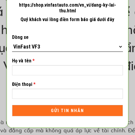
https://shop.vinfastauto.com/vn_vi/dang-ky-lai-
áp lực về tài chính. Để
thu.html
Quý khách vui lòng điền form báo giá dưới đây
 hàng, người mua cần n
Dòng xe
tục, nhất là quá trình th
Họ và tên
*
 VinFast khi mua ô tô đ
.
Điện thoại
*
là một trong những hình thức phổ biến giúp khác
 và đẳng cấp mà không quá áp lực về tài chính. Đ