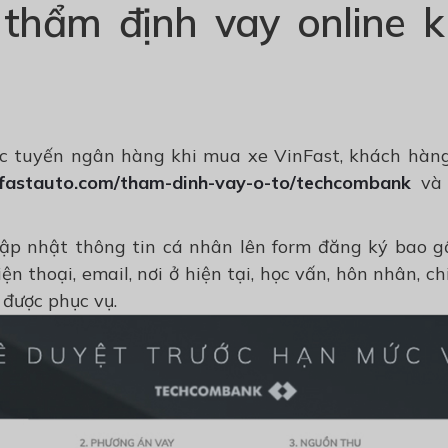
thẩm định vay online 
c tuyến ngân hàng khi mua xe VinFast, khách hàng
infastauto.com/tham-dinh-vay-o-to/techcombank
và 
ập nhật thông tin cá nhân lên form đăng ký bao gồ
điện thoại, email, nơi ở hiện tại, học vấn, hôn nhân,
được phục vụ.