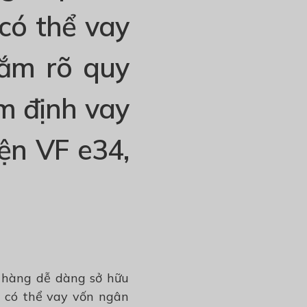
 có thể vay
ắm rõ quy
ẩm định vay
iện VF e34,
h hàng dễ dàng sở hữu
ể có thể vay vốn ngân