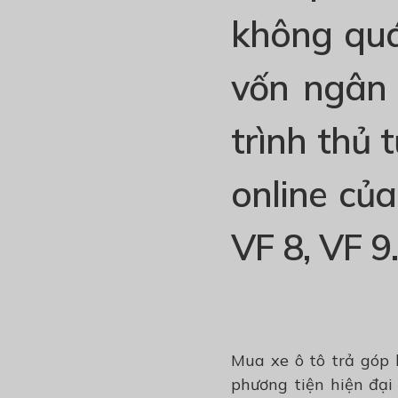
không quá 
vốn ngân
trình thủ 
online của
VF 8, VF 9
Mua xe ô tô trả góp 
phương tiện hiện đại