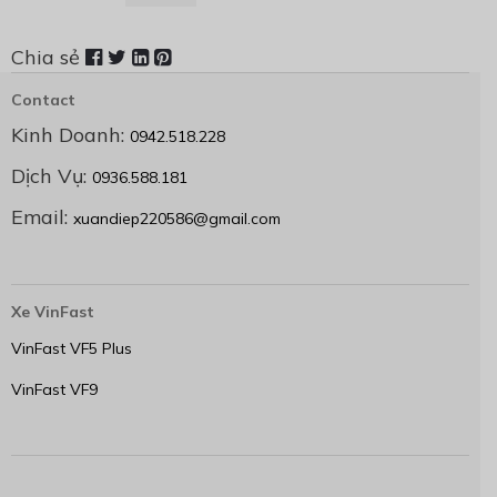
Chia sẻ
Contact
Kinh Doanh:
0942.518.228
Dịch Vụ:
0936.588.181
Email:
xuandiep220586@gmail.com
Xe VinFast
VinFast VF5 Plus
VinFast VF9