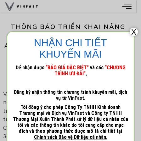
THÔNG BÁO TRIỂN KHAI NÂNG
X
CẤP APPLE CARPLAY/ANDROID
NHẬN CHI TIẾT
AUTO DÀNH CHO KHÁCH HÀNG VF
KHUYẾN MÃI
3 TIÊN PHONG
Để nhận được
“BÁO GIÁ ĐẶC BIỆT”
và các
“CHƯƠNG
TRÌNH ƯU ĐÃI”
,
9 Tháng 2, 2026
admin
Đăng ký nhận thông tin chương trình khuyến mãi, dịch
Với mong muốn không ngừng nâng cao trải
vụ từ VinFast.
nghiệm kết nối thông minh – hiện đại – thuận
Tôi đồng ý cho phép Công Ty TNHH Kinh doanh
tiện trong quá trình sử dụng xe, VinFast trân
Thương mại và Dịch vụ VinFast và Công ty TNHH
trọng thông báo triển khai nâng cấp Apple
Thương Mại Xuân Thành Phát xử lý dữ liệu cá nhân của
tôi và các thông tin khác do tôi cung cấp cho mục
CarPlay/Android Auto dành cho khách hàng VF
đích và theo phương thức được mô tả chi tiết tại
3 phiên bản Tiên phong (*).
Chính sách Bảo vệ Dữ liệu cá nhân.