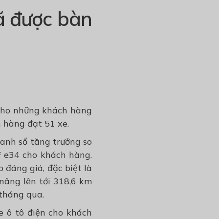
ã được bàn
 cho những khách hàng
h hàng đạt 51 xe.
anh số tăng trưởng so
F e34 cho khách hàng.
đáng giá, đặc biệt là
nâng lên tới 318,6 km
 tháng qua.
e ô tô điện cho khách