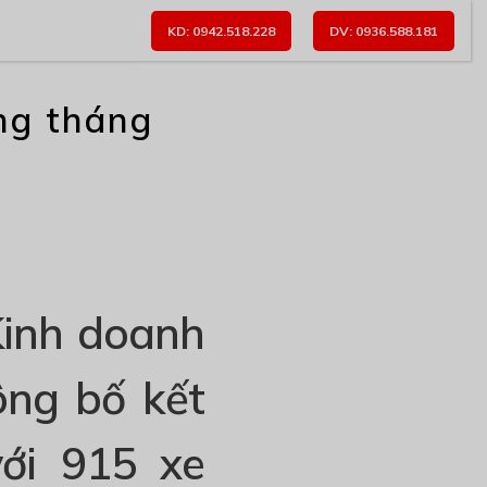
KD: 0942.518.228
DV: 0936.588.181
ong tháng
Kinh doanh
ông bố kết
ới 915 xe