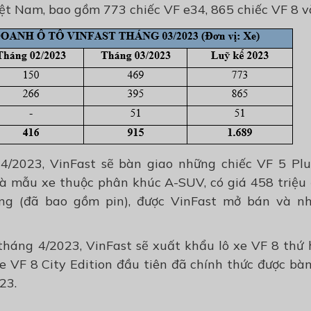
iệt Nam, bao gồm 773 chiếc VF e34, 865 chiếc VF 8 v
4/2023, VinFast sẽ bàn giao những chiếc VF 5 Pl
à mẫu xe thuộc phân khúc A-SUV, có giá 458 triệ
ồng (đã bao gồm pin), được VinFast mở bán và n
tháng 4/2023, VinFast sẽ xuất khẩu lô xe VF 8 thứ 
 xe VF 8 City Edition đầu tiên đã chính thức được b
23.