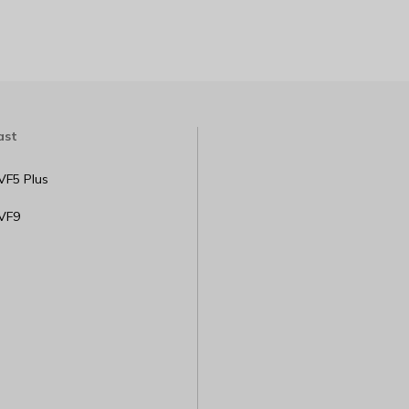
ast
VF5 Plus
 VF9