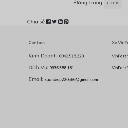
Đăng trong
TIN TỨC
Chia sẻ
Contact
Xe VinF
Kinh Doanh:
0942.518.228
VinFast 
Dịch Vụ:
0936.588.181
VinFast
Email:
xuandiep220586@gmail.com