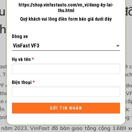
https://shop.vinfastauto.com/vn_vi/dang-ky-lai-
 VF e34, VF 8 và VF 9 đ
thu.html
Quý khách vui lòng điền form báo giá dưới đây
khách hàng.
Dòng xe
Họ và tên
*
ast chính thức bàn giao mẫu SUV điện cỡ lớn VF 9
. Tính đến hết tháng, số lượng xe VF 9 đến tay khác
Điện thoại
*
VF e34, trong tháng 3/2023, VinFast đều ghi nhận do
 thể, VinFast đã bàn giao 395 xe VF 8 và 469 xe V
ản cập nhật phần mềm FRS6.0/7.0 với nhiều nâng cấp 
n sau mỗi lần sạc đầy theo tiêu chuẩn NEDC được 
hành mẫu ô tô điện bán chạy nhất của VinFast trong
năm 2023, VinFast đã bàn giao tổng cộng 1.689 x