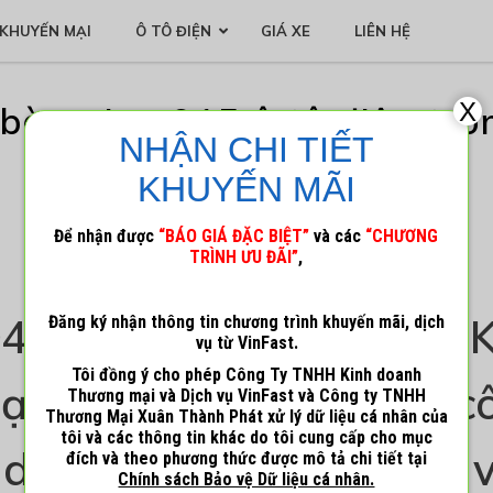
KHUYẾN MẠI
Ô TÔ ĐIỆN
GIÁ XE
LIÊN HỆ
X
bàn giao 915 ô tô điện tr
NHẬN CHI TIẾT
3/2023
KHUYẾN MÃI
Để nhận được
“BÁO GIÁ ĐẶC BIỆT”
và các
“CHƯƠNG
10 Tháng 4, 2023
Admin_1
TRÌNH ƯU ĐÃI”
,
4/2023, Công ty TNHH 
Đăng ký nhận thông tin chương trình khuyến mãi, dịch
vụ từ VinFast.
Tôi đồng ý cho phép Công Ty TNHH Kinh doanh
i và Dịch vụ VinFast c
Thương mại và Dịch vụ VinFast và Công ty TNHH
Thương Mại Xuân Thành Phát xử lý dữ liệu cá nhân của
tôi và các thông tin khác do tôi cung cấp cho mục
 doanh tháng 3/2023, v
đích và theo phương thức được mô tả chi tiết tại
Chính sách Bảo vệ Dữ liệu cá nhân.