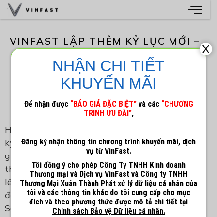
VINFAST LẬP THÊM KỶ LỤC MỚI –
X
BÀN GIAO HƠN 20.000 Ô TÔ
NHẬN CHI TIẾT
TRONG THÁNG 10/2025
KHUYẾN MÃI
21 Tháng mười một, 2025
admin
Để nhận được
“BÁO GIÁ ĐẶC BIỆT”
và các
“CHƯƠNG
TRÌNH ƯU ĐÃI”
,
Hà Nội, ngày 12/11/2025 – VinFast tiếp tục phá
kỷ lục trên thị trường xe hơi nội địa với việc bàn
Đăng ký nhận thông tin chương trình khuyến mãi, dịch
vụ từ VinFast.
giao thành công 20.380 ô tô điện các loại trong
Tôi đồng ý cho phép Công Ty TNHH Kinh doanh
tháng 10/2025, nâng tổng số xe VinFast bán ra
Thương mại và Dịch vụ VinFast và Công ty TNHH
lên 124.264 xe trên toàn quốc trong 10 tháng
Thương Mại Xuân Thành Phát xử lý dữ liệu cá nhân của
tôi và các thông tin khác do tôi cung cấp cho mục
đầu năm.
đích và theo phương thức được mô tả chi tiết tại
Sau khi trở thành hãng xe đầu tiên trong lịch sử
Chính sách Bảo vệ Dữ liệu cá nhân.