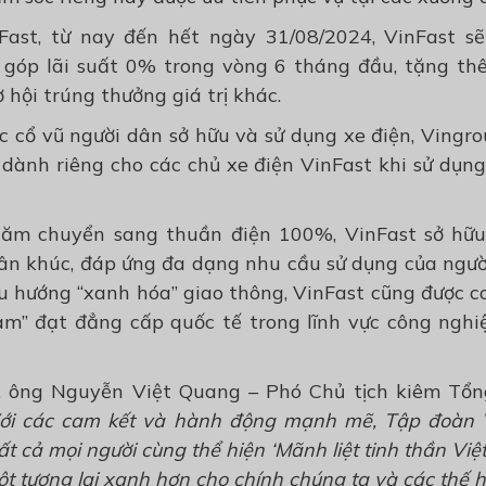
Fast, từ nay đến hết ngày 31/08/2024, VinFast sẽ
 góp lãi suất 0% trong vòng 6 tháng đầu, tặng th
 hội trúng thưởng giá trị khác.
ực cổ vũ người dân sở hữu và sử dụng xe điện, Ving
dành riêng cho các chủ xe điện VinFast khi sử dụng
 năm chuyển sang thuần điện 100%, VinFast sở hữ
ân khúc, đáp ứng đa dạng nhu cầu sử dụng của người
u hướng “xanh hóa” giao thông, VinFast cũng được c
Nam” đạt đẳng cấp quốc tế trong lĩnh vực công nghi
ện, ông Nguyễn Việt Quang – Phó Chủ tịch kiêm Tổ
ới các cam kết và hành động mạnh mẽ, Tập đoàn 
t cả mọi người cùng thể hiện ‘Mãnh liệt tinh thần Vi
 tương lai xanh hơn cho chính chúng ta và các thế h