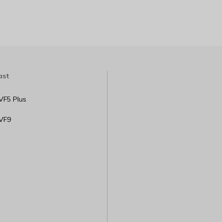
ast
VF5 Plus
 VF9