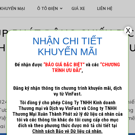
KHUYẾN MẠI
Ô TÔ ĐIỆN
GIÁ XE
LIÊN HỆ
X
P PHÁT ĐỘNG CHIẾN DỊ
NHẬN CHI TIẾT
NH THẦN VIỆT NAM – VÌ T
KHUYẾN MÃI
XANH”
Để nhận được
“BÁO GIÁ ĐẶC BIỆT”
và các
“CHƯƠNG
TRÌNH ƯU ĐÃI”
,
26 Tháng 6, 2024
Admin_1
Đăng ký nhận thông tin chương trình khuyến mãi, dịch
vụ từ VinFast.
024 – Tập đoàn Vingroup chính thức phát động chiến
Tôi đồng ý cho phép Công Ty TNHH Kinh doanh
Thương mại và Dịch vụ VinFast và Công ty TNHH
Tương lai Xanh” nhằm kêu gọi toàn thể cộng đồng 
Thương Mại Xuân Thành Phát xử lý dữ liệu cá nhân của
Việt đẳng cấp quốc tế, góp phần thúc đẩy mạnh mẽ
tôi và các thông tin khác do tôi cung cấp cho mục
ai sau.
đích và theo phương thức được mô tả chi tiết tại
Chính sách Bảo vệ Dữ liệu cá nhân.