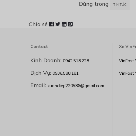
Đăng trong
TIN TỨC
Chia sẻ
Contact
Xe VinF
Kinh Doanh:
0942.518.228
VinFast 
Dịch Vụ:
0936.588.181
VinFast
Email:
xuandiep220586@gmail.com