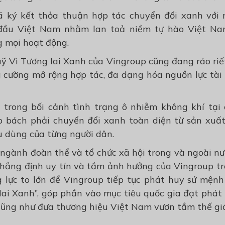
ã ký kết thỏa thuận hợp tác chuyển đổi xanh với n
đầu Việt Nam nhằm lan toả niềm tự hào Việt Na
g mọi hoạt động.
ỹ Vì Tương lai Xanh của Vingroup cũng đang ráo riế
 cường mở rộng hợp tác, đa dạng hóa nguồn lực tài 
 trong bối cảnh tình trạng ô nhiễm không khí tại 
 bách phải chuyển đổi xanh toàn diện từ sản xuất
u dùng của từng người dân.
 ngành đoàn thể và tổ chức xã hội trong và ngoài nư
khẳng định uy tín và tầm ảnh hưởng của Vingroup t
g lực to lớn để Vingroup tiếp tục phát huy sứ mệnh
lai Xanh”, góp phần vào mục tiêu quốc gia đạt phát 
cũng như đưa thương hiệu Việt Nam vươn tầm thế giớ