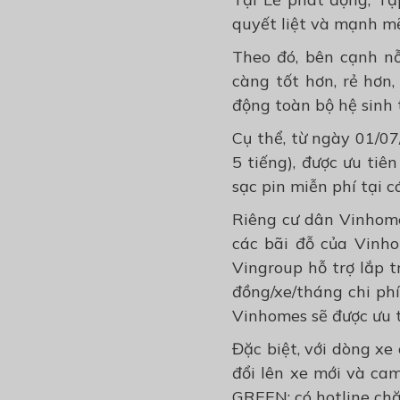
quyết liệt và mạnh m
Theo đó, bên cạnh nỗ
càng tốt hơn, rẻ hơn
động toàn bộ hệ sinh 
Cụ thể, từ ngày 01/07
5 tiếng), được ưu tiê
sạc pin miễn phí tại 
Riêng cư dân Vinhome
các bãi đỗ của Vinho
Vingroup hỗ trợ lắp t
đồng/xe/tháng chi ph
Vinhomes sẽ được ưu ti
Đặc biệt, với dòng x
đổi lên xe mới và ca
GREEN; có hotline chă