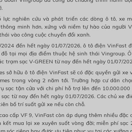
ẽ.
 lực nghiên cứu và phát triển các dòng ô tô, xe 
, thông minh hơn, xứng với niềm tự hào của người V
thái vào công cuộc chuyển đổi xanh.
/2024 đến hết ngày 01/07/2026, ô tô điện VinFast đ
n đỗ tại mọi địa điểm thuộc hệ sinh thái Vingroup. 
các trạm sạc V-GREEN từ nay đến hết ngày 01/07/202
s sở hữu ô tô điện VinFast sẽ có đặc quyền gửi xe v
mes trong vòng 2 năm tới. Trường hợp cư dân chọ
rụ sạc tận cửa với chi phí hỗ trợ lên đến 10.000.000
í sạc từ nay đến hết ngày 01/07/2026. Các chủ xe đi
ên bố trí suất gửi xe nếu còn chỗ.
e cao cấp VF 9, VinFast còn áp dụng thêm nhiều đặc 
m kết mua lại xe xuyên suốt vòng đời; miễn phí sạc 
m sóc riêng hay được ưu tiên phục vụ tại các xưởng d