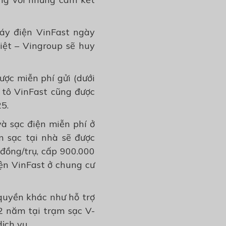
máy điện VinFast ngày
iệt – Vingroup sẽ huy
ược miễn phí gửi (dưới
Ô tô VinFast cũng được
5.
à sạc điện miễn phí ở
n sạc tại nhà sẽ được
 đồng/trụ, cấp 900.000
ện VinFast ở chung cư
quyền khác như hỗ trợ
2 năm tại trạm sạc V-
ịch vụ.