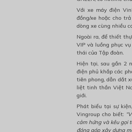
Với xe máy điện Vin
đồng/xe hoặc cho trả
dòng xe cùng nhiều cơ
Ngoài ra, để thiết th
VIP và luồng phục vụ 
thái của Tập đoàn.
Hiện tại, sau gần 2
điện phủ khắp các ph
tiên phong, dẫn dắt x
liệt tinh thần Việt 
giới.
Phát biểu tại sự ki
Vingroup cho biết:
“V
cảm hứng và kêu gọi tấ
đóng góp xây dựng một