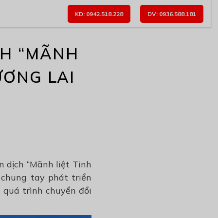
KD: 0942.518.228
DV: 0936.588.181
CH “MÃNH
ƯƠNG LAI
 dịch “Mãnh liệt Tinh
chung tay phát triển
 quá trình chuyển đổi