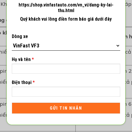
Khách hàng lẻ mới phát sinh trong tháng (không á
https://shop.vinfastauto.com/vn_vi/dang-ky-lai-
thu.html
Quý khách vui lòng điền form báo giá dưới đây
ng
cho mỗi dòng xe
:
 khách hàng mua xe và thuê
Quà tặng cho khách 
Dòng xe
iểm cả pin trị giá 7.300.000
01 năm bảo hiểm cả p
VNĐ
Họ và tên
*
pin trị giá 22.800.000 VNĐ
Quà tặng bằng tiền 
iểm cả pin trị giá 11.200.000
01 năm bảo hiểm cả p
Điện thoại
*
VNĐ
pin trị giá 64.800.000 VNĐ
Quà tặng bằng tiền 
iểm cả pin trị giá 19.800.000
01 năm bảo hiểm cả p
VNĐ