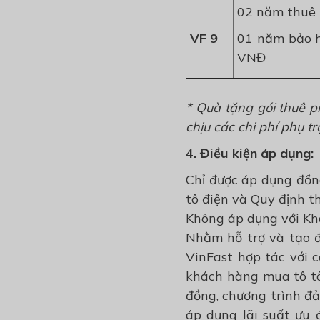
02 năm thuê 
VF 9
01 năm bảo h
VNĐ
* Quà tặng gói thuê p
chịu các chi phí phụ t
4. Điều kiện áp dụng:
Chỉ được áp dụng đồn
tô điện và Quy định 
Không áp dụng với Kh
Nhằm hỗ trợ và tạo đ
VinFast hợp tác với 
khách hàng mua tô tô 
đồng, chương trình đ
áp dụng lãi suất ưu 