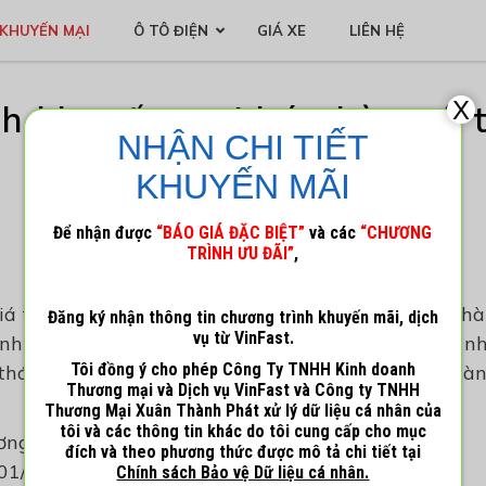
KHUYẾN MẠI
Ô TÔ ĐIỆN
GIÁ XE
LIÊN HỆ
X
h khuyến mại bán hàng ô 
NHẬN CHI TIẾT
tháng 10/2023
KHUYẾN MÃI
Để nhận được
“BÁO GIÁ ĐẶC BIỆT”
và các
“CHƯƠNG
18 Tháng 10, 2023
Admin_1
TRÌNH ƯU ĐÃI”
,
 Giá tốt – Hậu mãi cực tốt”, cùng mong muốn khách hà
Đăng ký nhận thông tin chương trình khuyến mãi, dịch
vụ từ VinFast.
h một cách thuận tiện, an toàn với chi phí tối ưu n
Tôi đồng ý cho phép Công Ty TNHH Kinh doanh
tháng 10/2023 với những ưu đãi cực kỳ hấp dẫn dàn
Thương mại và Dịch vụ VinFast và Công ty TNHH
Thương Mại Xuân Thành Phát xử lý dữ liệu cá nhân của
tôi và các thông tin khác do tôi cung cấp cho mục
ơng trình như sau:
đích và theo phương thức được mô tả chi tiết tại
01/10/2023 – 31/10/2023
Chính sách Bảo vệ Dữ liệu cá nhân.