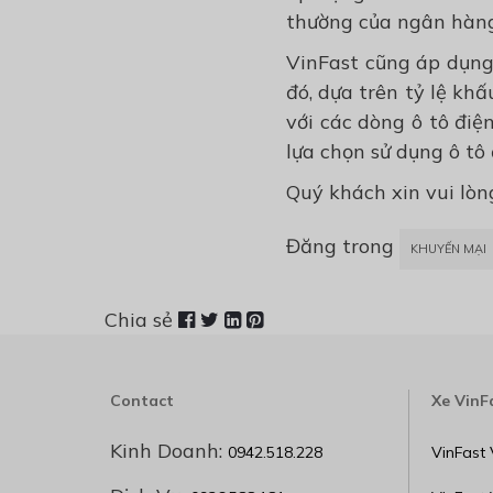
thường của ngân hàng
VinFast cũng áp dụng
đó, dựa trên tỷ lệ kh
với các dòng ô tô đi
lựa chọn sử dụng ô tô 
Quý khách xin vui lòn
Đăng trong
KHUYẾN MẠI
Chia sẻ
Contact
Xe VinF
Kinh Doanh:
0942.518.228
VinFast 