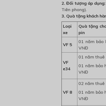
2. Đối tượng áp dụng:
Tiên phong).
3. Quà tặng khách hà
Loại
Quà tặng cho
xe
pin
01 năm bảo h
VF 5
VNĐ
01 năm thuê 
VF
01 năm bảo h
e34
VNĐ
02 năm thuê 
VF 8
01 năm bảo h
VNĐ