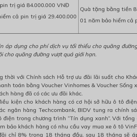
pin trị giá 84.000.000 VNĐ
Quà tặng bằng tiền 
iểm cả pin trị giá 29.400.000
01 năm bảo hiểm cả 
in áp dụng cho phí dịch vụ tối thiểu cho quãng đườn
rội cho quãng đường vượt quá giới hạn.
g thời với Chính sách Hỗ trợ ưu đãi lãi suất cho Kh
thanh toán bằng Voucher Vinhomes & Voucher Sống 
ách hàng đã có các ưu đãi khác.
iều kiện cho khách hàng có cơ hội sở hữu ô tô điệ
các ngân hàng Techcombank, BIDV tung ra chính sác
điện trong chương trình “Tín dụng xanh”. Với tổng gi
ảm bảo khách hàng có nhu cầu vay mua xe ô tô Vin
đãi chỉ 8% trong 18 tháng đầu, sau 18 tháng sẽ á