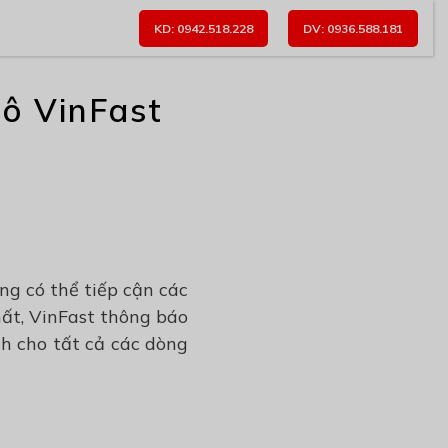
KD: 0942.518.228
DV: 0936.588.181
tô VinFast
ng có thể tiếp cận các
hất, VinFast thông báo
h cho tất cả các dòng