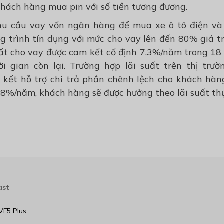
khách hàng mua pin với số tiền tương đương.
hu cầu vay vốn ngân hàng để mua xe ô tô điện và
g trình tín dụng với mức cho vay lên đến 80% giá trị 
ất cho vay được cam kết cố định 7,3%/năm trong 18 
i gian còn lại. Trường hợp lãi suất trên thị trư
kết hỗ trợ chi trả phần chênh lệch cho khách hàng
8%/năm, khách hàng sẽ được hưởng theo lãi suất thự
ast
VF5 Plus