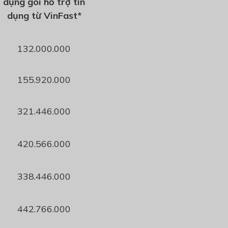
dụng gói hỗ trợ tín
dụng từ VinFast
*
132
.000.000
15
5.920.000
321.446.000
42
0
.
566
.000
338.446.000
442.766.000