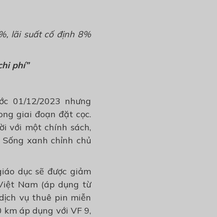
, lãi suất
cố định
8%
chi
phí”
ớc 01/12/2023 nhưng
ong giai đoạn đặt cọc
.
ời với
một
chính sách,
 Sống xanh chỉnh chủ
giáo dục sẽ được giảm
 Việt Nam (áp dụng từ
 dịch vụ
thuê pin miễn
0 km áp dụng với VF 9,