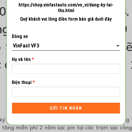
https://shop.vinfastauto.com/vn_vi/dang-ky-lai-
01/12 đến 31/12/2023.
thu.html
Quý khách vui lòng điền form báo giá dưới đây
g mua VF e34 và VF 9 
Dòng xe
 trong thời gian trên sẽ
Họ và tên
*
quà tặng giá trị lên tới 
Điện thoại
*
 ký hợp đồng đặt cọc mua VF e34
và nhận xe
trong
c
tặng miễn phí 2 năm sạc pin tại các trạm sạc côn