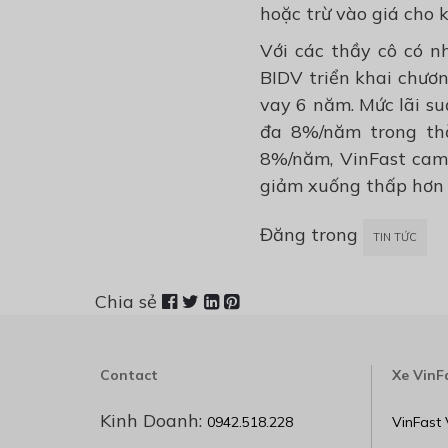
hoặc trừ vào giá cho 
Với các thầy cô có n
BIDV triển khai chươn
vay 6 năm. Mức lãi su
đa 8%/năm trong thờ
8%/năm, VinFast cam 
giảm xuống thấp hơn 
Đăng trong
TIN TỨC
Chia sẻ
Contact
Xe VinF
Kinh Doanh:
0942.518.228
VinFast 