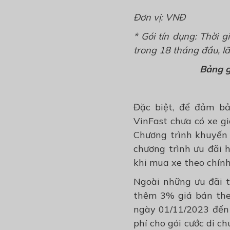
Đơn vị:
VNĐ
* Gói tín dụng: Thời g
trong 18 tháng đầu, lã
Bảng g
Đặc biệt, để đảm b
V
in
F
ast
chưa có xe gi
C
hương trình khuyế
chương trình ưu đãi 
khi mua xe theo chính
N
goài những ưu đãi 
thêm 3% giá bán theo
ngày 01/11/2023 đến
phí cho gói cước di c