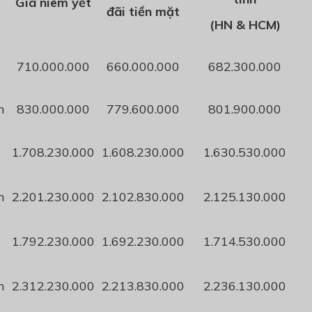
Giá niêm yết
đãi tiền mặt
(HN & HCM)
710
.000.000
660
.000.000
682
.300.000
n
830
.000.000
7
79.600.000
80
1.900.000
1.
708.230.000
1.
608.230.000
1.630.530.000
n
2.201.230.000
2.
102.830.000
2.
125.130.000
1.792.230.000
1.692.230.000
1.714.530.000
n
2.312.230.000
2.213.830.000
2.236.130.000