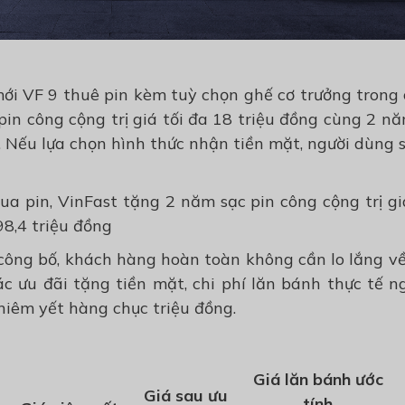
mới VF 9
thuê pin kèm tuỳ chọn ghế cơ trưởng
trong 
in công cộng trị giá tối đa 18 triệu đồng cùng 2 nă
. Nếu lựa chọn hình thức nhận tiền mặt, người dùng
a pin, VinFast tặng 2 năm sạc pin công cộng trị gi
98,4 triệu đồng
công bố, khách hàng hoàn toàn không cần lo lắng về
ác ưu đãi tặng tiền mặt, c
hi phí lăn bánh thực tế n
niêm yết hàng chục triệu đồng.
Giá lăn bánh
ước
Giá sau ưu
tính