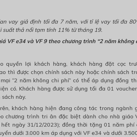
ian vay giả định tối đa 7 năm, với tỉ lệ vay
tối đa
80%
i suất thả nổi
tạm tính 11%
từ tháng 19.
iá VF e34 và VF 9 theo ch
ương trình
“2 năm không
ảo quyền lợi khách hàng,
k
hách hàng đặt cọc trư
ao thì được chọn chính sách này hoặc chính sách tr
n
mại “2 năm không chi phí” có thể
áp dụng đồng th
hiện
có
.
Khách hàng được sử dụng tối đa 01 voucher
 sách này.
trên, khách hàng hiện đang công tác trong ngành 
 chương trình tri ân đặc biệt dành cho nhà giáo
 hết ngày 31/12/2023); đồng thời tặng 01 năm
phí
huyển dưới 3.000 km áp dụng với VF e34 và dưới 3.50