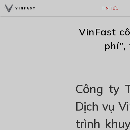
TIN TỨC
VinFast c
phí”,
Công ty 
Dịch vụ V
trình khu