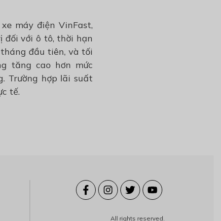
 xe máy điện VinFast,
đối với ô tô, thời hạn
tháng đầu tiên, và tối
ờng tăng cao hơn mức
. Trường hợp lãi suất
c tế.
All rights reserved.