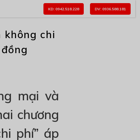
KD: 0942.518.228
DV: 0936.588.181
 không chi
u đồng
ng mại và
hai chương
hi phí” áp