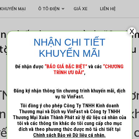
KHUYẾN MẠI
Ô TÔ ĐIỆN
GIÁ XE
LIÊN HỆ
X
ông bố chương trình “2 năm
NHẬN CHI TIẾT
 tặng quà tới hơn 116 triệ
KHUYẾN MÃI
Để nhận được
“BÁO GIÁ ĐẶC BIỆT”
và các
“CHƯƠNG
8 Tháng 12, 2023
Admin_1
TRÌNH ƯU ĐÃI”
,
TNHH Kinh doanh Thươ
Đăng ký nhận thông tin chương trình khuyến mãi, dịch
vụ từ VinFast.
Tôi đồng ý cho phép Công Ty TNHH Kinh doanh
inFast thông báo triển k
Thương mại và Dịch vụ VinFast và Công ty TNHH
Thương Mại Xuân Thành Phát xử lý dữ liệu cá nhân của
tôi và các thông tin khác do tôi cung cấp cho mục
yến mại “2 năm không c
đích và theo phương thức được mô tả chi tiết tại
Chính sách Bảo vệ Dữ liệu cá nhân.